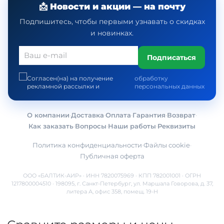
📩 Новости и акции — на почту
Подпишитесь, чтобы первыми узнавать о скидках
и новинках.
Подписаться
Согласен(на) на получение
обработку
рекламной рассылки и
персональных данных
О компании
·
Доставка
·
Оплата
·
Гарантия
·
Возврат
·
Как заказать
·
Вопросы
·
Наши работы
·
Реквизиты
Политика конфиденциальности
·
Файлы cookie
·
Публичная оферта
ООО «БАЛТИК-АИР» · ИНН 7820075969 · КПП 782001001 · ОГРН
1217800004510 · 198095, г. Санкт-Петербург, ул. Маршала Говорова, д. 37,
литера А, офис 358, помещ. 19-Н