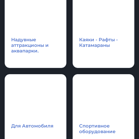
Аксессуары и
Спасательное
фурнитура для
оборудование
лодки и SupBoard
Cапборд