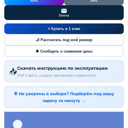
MAX
SMS
Почта
⚡ Купить в 1 клик
📐 Рассчитать под мой размер
🔔 Сообщить о снижении цены
Скачать инструкцию по эксплуатации
📥
PDF с фото, уходом, хранением и ремонтом
🎯 Не уверены в выборе? Подберём под вашу
задачу за минуту →
⚖