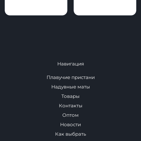
Надувные
Каяки - Рафты -
аттракционы и
Катамараны
аквапарки.
Для Автомобиля
Спортивное
оборудование