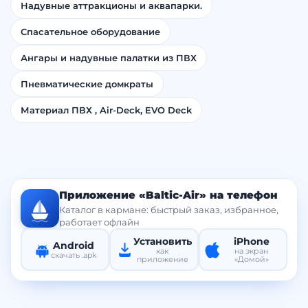
Надувные аттракционы и аквапарки.
Спасательное оборудование
Ангары и надувные палатки из ПВХ
Пневматические домкраты
Материал ПВХ , Air-Deck, EVO Deck
Приложение «Baltic-Air» на телефон
Каталог в кармане: быстрый заказ, избранное,
работает офлайн
Установить
iPhone
Android
как
на экран
скачать .apk
приложение
«Домой»