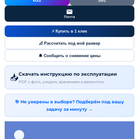
MAX
SMS
Почта
⚡ Купить в 1 клик
📐 Рассчитать под мой размер
🔔 Сообщить о снижении цены
Скачать инструкцию по эксплуатации
📥
PDF с фото, уходом, хранением и ремонтом
🎯 Не уверены в выборе? Подберём под вашу
задачу за минуту →
⚖