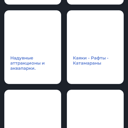
Надувные
Надувные
платформы и
акробатические
плоты для отдыха,
дорожки и
оборудование для
гимнастические
водной техники
маты
Аксессуары и
Спасательное
фурнитура для
оборудование
лодки и SupBoard
Cапборд