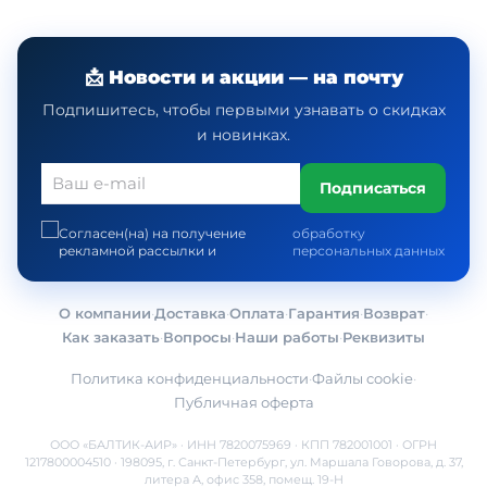
📩 Новости и акции — на почту
Подпишитесь, чтобы первыми узнавать о скидках
и новинках.
Подписаться
Согласен(на) на получение
обработку
рекламной рассылки и
персональных данных
О компании
·
Доставка
·
Оплата
·
Гарантия
·
Возврат
·
Как заказать
·
Вопросы
·
Наши работы
·
Реквизиты
Политика конфиденциальности
·
Файлы cookie
·
Публичная оферта
ООО «БАЛТИК-АИР» · ИНН 7820075969 · КПП 782001001 · ОГРН
1217800004510 · 198095, г. Санкт-Петербург, ул. Маршала Говорова, д. 37,
литера А, офис 358, помещ. 19-Н