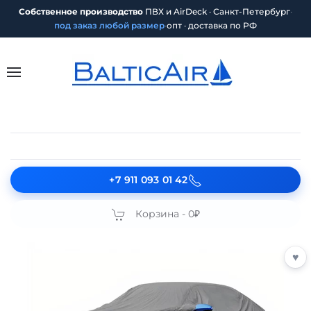
Собственное производство
ПВХ и AirDeck · Санкт-Петербург
·
под заказ любой размер
·
опт · доставка по РФ
+7 911 093 01 42
Корзина -
0₽
♥