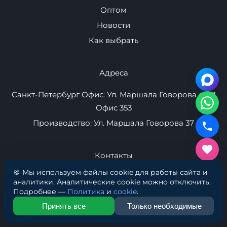
Навигация
Плавучие пристани
Надувные маты
Товары
Контакты
🍪 Мы используем файлы cookie для работы сайта и
Оптом
аналитики. Аналитические cookie можно отключить.
Подробнее —
Политика
и
cookie
.
Новости
Принять все
Только необходимые
Как выбрать