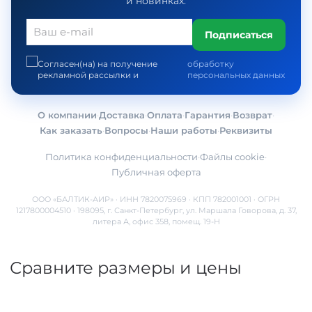
и новинках.
Подписаться
Согласен(на) на получение
обработку
рекламной рассылки и
персональных данных
О компании
·
Доставка
·
Оплата
·
Гарантия
·
Возврат
·
Как заказать
·
Вопросы
·
Наши работы
·
Реквизиты
Политика конфиденциальности
·
Файлы cookie
·
Публичная оферта
ООО «БАЛТИК-АИР» · ИНН 7820075969 · КПП 782001001 · ОГРН
1217800004510 · 198095, г. Санкт-Петербург, ул. Маршала Говорова, д. 37,
литера А, офис 358, помещ. 19-Н
Сравните размеры и цены