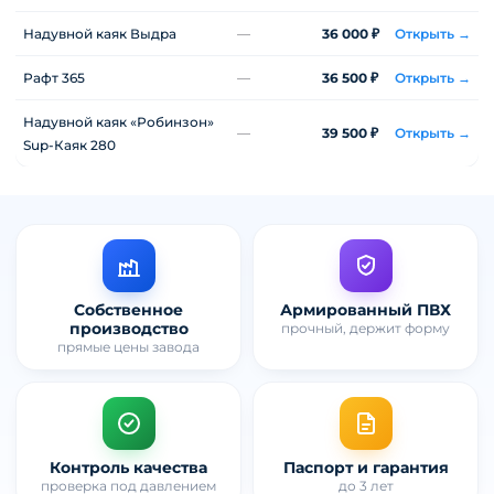
Надувной каяк Выдра
—
36 000 ₽
Открыть →
Рафт 365
—
36 500 ₽
Открыть →
Надувной каяк «Робинзон»
—
39 500 ₽
Открыть →
Sup-Каяк 280
Собственное
Армированный ПВХ
производство
прочный, держит форму
прямые цены завода
Контроль качества
Паспорт и гарантия
проверка под давлением
до 3 лет