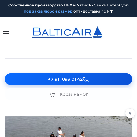
Собственное производство
ПВХ и AirDeck · Санкт-Петербург
·
под заказ любой размер
·
опт · доставка по РФ
+7 911 093 01 42
Корзина -
0₽
♥