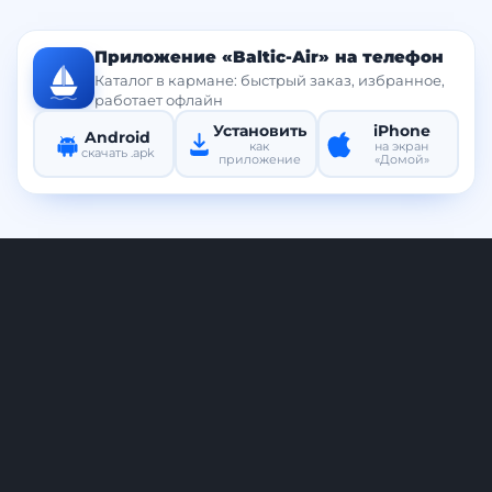
Приложение «Baltic-Air» на телефон
Каталог в кармане: быстрый заказ, избранное,
работает офлайн
Установить
iPhone
Android
как
на экран
скачать .apk
приложение
«Домой»