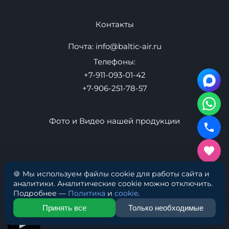
Плавучие пристани
Надувные маты
Товары
Контакты
Оптом
Новости
Как выбрать
Адреса
Санкт-Петербург Офис: Ул. Маршала Говорова д. 37
Офис 353
🍪 Мы используем файлы cookie для работы сайта и
Производство: Ул. Маршала Говорова 37
аналитики. Аналитические cookie можно отключить.
Подробнее —
Политика
и
cookie
.
Принять все
Только необходимые
Контакты