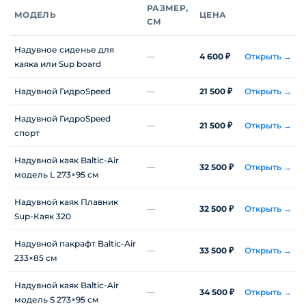
РАЗМЕР,
МОДЕЛЬ
ЦЕНА
СМ
Надувное сиденье для
—
4 600 ₽
Открыть →
каяка или Sup board
Надувной ГидроSpeed
—
21 500 ₽
Открыть →
Надувной ГидроSpeed
—
21 500 ₽
Открыть →
спорт
Надувной каяк Baltic-Air
—
32 500 ₽
Открыть →
модель L 273×95 см
Надувной каяк Плавник
—
32 500 ₽
Открыть →
Sup-Каяк 320
Надувной пакрафт Baltic-Air
—
33 500 ₽
Открыть →
233×85 см
Надувной каяк Baltic-Air
—
34 500 ₽
Открыть →
модель S 273×95 см