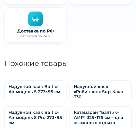
Доставка по РФ
отгрузка за 24 ч
Похожие товары
Надувной каяк Baltic-
Надувной каяк
Air модель S 273×95 см
«Робинзон» Sup-Каяк
330
Надувной каяк Baltic-
Катамаран "Балтик-
Air модель S Pro 273×95
АИР" 325×175 см – для
см
активного отдыха