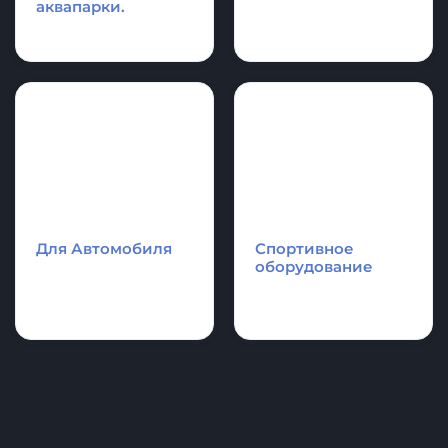
Аксессуары и
Спасательное
фурнитура для
оборудование
лодки и SupBoard
Cапборд
Надувные
Каяки - Рафты -
аттракционы и
Катамараны
аквапарки.