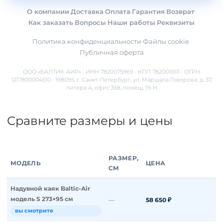
Согласен(на) на получение
обработку
рекламной рассылки и
персональных данных
О компании
·
Доставка
·
Оплата
·
Гарантия
·
Возврат
·
Как заказать
·
Вопросы
·
Наши работы
·
Реквизиты
Политика конфиденциальности
·
Файлы cookie
·
Публичная оферта
ООО «БАЛТИК-АИР» · ИНН 7820075969 · КПП 782001001 · ОГРН
1217800004510 · 198095, г. Санкт-Петербург, ул. Маршала Говорова, д. 37,
литера А, офис 358, помещ. 19-Н
Сравните размеры и цены
РАЗМЕР,
МОДЕЛЬ
ЦЕНА
СМ
Надувной каяк Baltic-Air