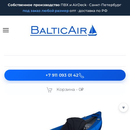
Собственное производство
ПВХ и AirDeck · Санкт-Петербург
·
под заказ любой размер
·
опт · доставка по РФ
+7 911 093 01 42
Корзина -
0₽
♥