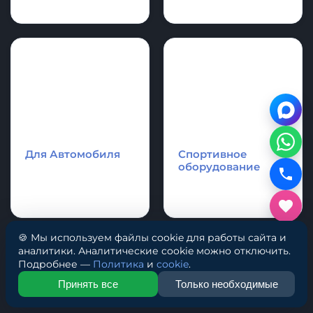
Надувные
Каяки - Рафты -
аттракционы и
Катамараны
аквапарки.
🍪 Мы используем файлы cookie для работы сайта и
аналитики. Аналитические cookie можно отключить.
Подробнее —
Политика
и
cookie
.
Принять все
Только необходимые