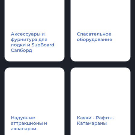
Надувные
Надувные
платформы и
акробатические
плоты для отдыха,
дорожки и
оборудование для
гимнастические
водной техники
маты
Аксессуары и
Спасательное
фурнитура для
оборудование
лодки и SupBoard
Cапборд