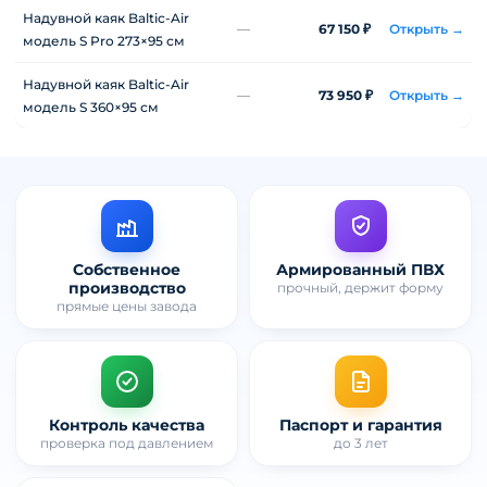
модель S 273×95 см
—
58 650 ₽
вы смотрите
Надувной каяк Baltic-Air
—
67 150 ₽
Открыть →
модель S Pro 273×95 см
Надувной каяк Baltic-Air
—
73 950 ₽
Открыть →
модель S 360×95 см
Собственное
Армированный ПВХ
производство
прочный, держит форму
прямые цены завода
Контроль качества
Паспорт и гарантия