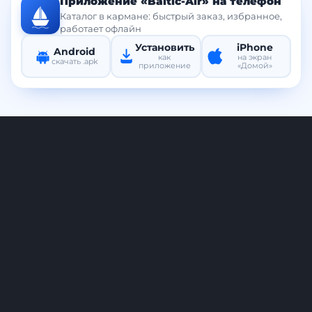
Приложение «Baltic-Air» на телефон
Каталог в кармане: быстрый заказ, избранное,
работает офлайн
Установить
iPhone
Android
как
на экран
скачать .apk
приложение
«Домой»