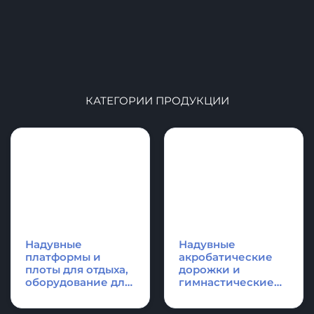
Надувные
Надувные
платформы и
акробатические
плоты для отдыха,
дорожки и
оборудование для
гимнастические
водной техники
маты
Аксессуары и
Спасательное
фурнитура для
оборудование