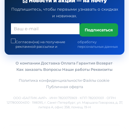
📩 Новости и акции — на почту
Подпишитесь, чтобы первыми узнавать о скидках
и новинках.
Подписаться
Согласен(на) на получение
обработку
рекламной рассылки и
персональных данных
О компании
·
Доставка
·
Оплата
·
Гарантия
·
Возврат
·
Как заказать
·
Вопросы
·
Наши работы
·
Реквизиты
Политика конфиденциальности
·
Файлы cookie
·
Публичная оферта
ООО «БАЛТИК-АИР» · ИНН 7820075969 · КПП 782001001 · ОГРН
1217800004510 · 198095, г. Санкт-Петербург, ул. Маршала Говорова, д. 37,
литера А, офис 358, помещ. 19-Н