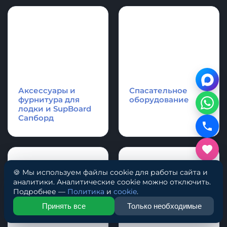
лодки и SupBoard
Cапборд
Надувные
Каяки - Рафты -
аттракционы и
Катамараны
аквапарки.
🍪 Мы используем файлы cookie для работы сайта и
аналитики. Аналитические cookie можно отключить.
Подробнее —
Политика
и
cookie
.
Принять все
Только необходимые