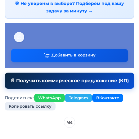
🎯 Не уверены в выборе? Подберём под вашу
задачу за минуту →
⚖
Добавить в корзину
📄 Получить коммерческое предложение (КП)
Поделиться:
WhatsApp
Telegram
ВКонтакте
Копировать ссылку