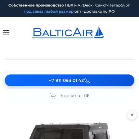
Собственное производство
ПВХ и AirDeck · Санкт-Петербург
·
под заказ любой размер
·
опт · доставка по РФ
+7 911 093 01 42
Корзина -
0₽
♥