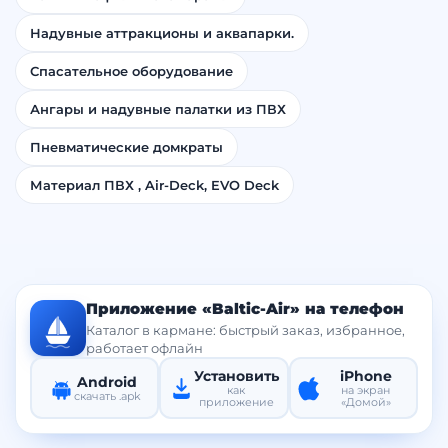
Надувные аттракционы и аквапарки.
Спасательное оборудование
Ангары и надувные палатки из ПВХ
Пневматические домкраты
Материал ПВХ , Air-Deck, EVO Deck
Приложение «Baltic-Air» на телефон
Каталог в кармане: быстрый заказ, избранное,
работает офлайн
Установить
iPhone
Android
как
на экран
скачать .apk
приложение
«Домой»