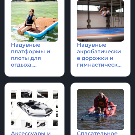
Надувные
Надувные
платформы и
акробатически
плоты для
е дорожки и
отдыха,
гимнастически
оборудование
е маты
для водной
техники
Аксессуары и
Спасательное