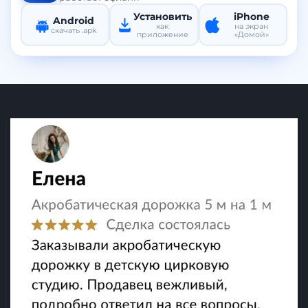
Установить
iPhone
Android
как
на экран
скачать .apk
приложение
«Домой»