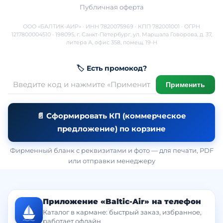
Публичная оферта
ООО «БАЛТИК-АИР» · ИНН 7820075969 · КПП 782001001 · ОГРН
1217800004510 · 198095, г. Санкт-Петербург, ул. Маршала Говорова, д. 37,
литера А, офис 358, помещ. 19-Н
🏷 Есть промокод?
Применить
📄 Сформировать КП (коммерческое
предложение) по корзине
Фирменный бланк с реквизитами и фото — для печати, PDF
или отправки менеджеру
Приложение «Baltic-Air» на телефон
Каталог в кармане: быстрый заказ, избранное,
работает офлайн