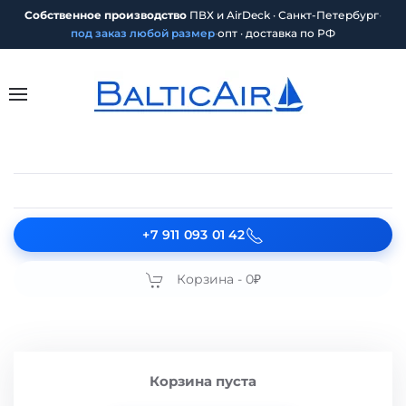
Собственное производство
ПВХ и AirDeck · Санкт-Петербург
·
под заказ любой размер
·
опт · доставка по РФ
+7 911 093 01 42
Корзина -
0₽
Корзина пуста