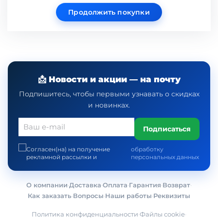
Продолжить покупки
📩 Новости и акции — на почту
Подпишитесь, чтобы первыми узнавать о скидках
и новинках.
Подписаться
Согласен(на) на получение
обработку
рекламной рассылки и
персональных данных
О компании
·
Доставка
·
Оплата
·
Гарантия
·
Возврат
·
Как заказать
·
Вопросы
·
Наши работы
·
Реквизиты
Политика конфиденциальности
·
Файлы cookie
·