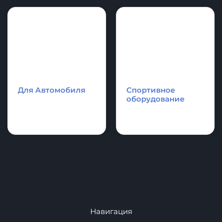
Надувные
Каяки - Рафты -
аттракционы и
Катамараны
аквапарки.