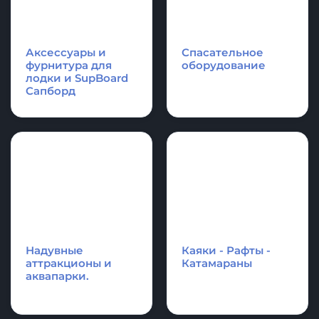
Надувные
Надувные
платформы и
акробатические
плоты для отдыха,
дорожки и
оборудование для
гимнастические
водной техники
маты
Аксессуары и
Спасательное
фурнитура для
оборудование
лодки и SupBoard
Cапборд