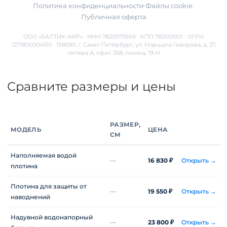
Политика конфиденциальности
·
Файлы cookie
·
Публичная оферта
ООО «БАЛТИК-АИР» · ИНН 7820075969 · КПП 782001001 · ОГРН
1217800004510 · 198095, г. Санкт-Петербург, ул. Маршала Говорова, д. 37,
литера А, офис 358, помещ. 19-Н
Сравните размеры и цены
РАЗМЕР,
МОДЕЛЬ
ЦЕНА
СМ
Наполняемая водой
—
16 830 ₽
Открыть →
плотина
Плотина для защиты от
—
19 550 ₽
Открыть →
наводнений
Надувной водонапорный
—
23 800 ₽
Открыть →