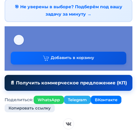
🎯 Не уверены в выборе? Подберём под вашу
задачу за минуту →
⚖
Добавить в корзину
📄 Получить коммерческое предложение (КП)
Поделиться:
WhatsApp
Telegram
ВКонтакте
Копировать ссылку