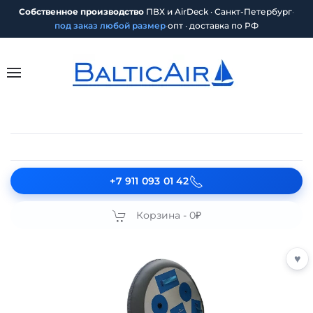
Собственное производство
ПВХ и AirDeck · Санкт-Петербург
·
под заказ любой размер
·
опт · доставка по РФ
+7 911 093 01 42
Корзина -
0₽
♥