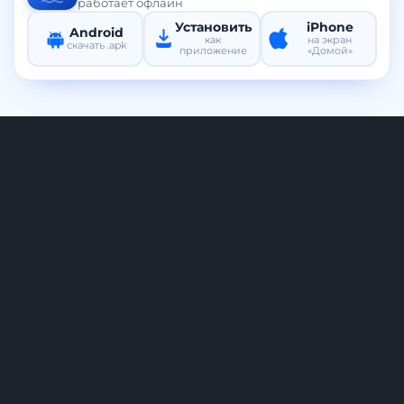
работает офлайн
Установить
iPhone
Android
как
на экран
скачать .apk
приложение
«Домой»