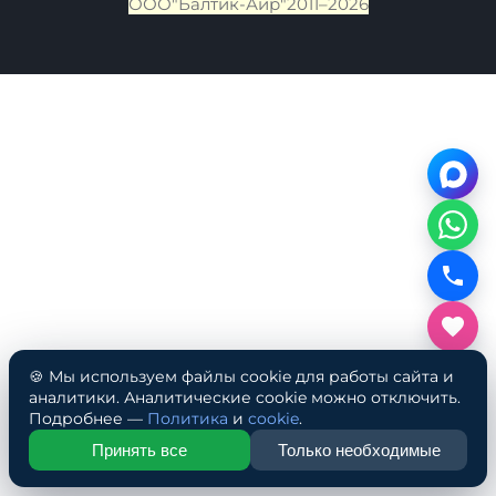
МЫ РАБОТАЕМ С ЮРИДИЧЕСКИМИ И
ФИЗИЧЕСКИМИ ЛИЦАМИ И ПРИНИМАЕМ К
ОПЛАТЕ: НАЛИЧНЫЙ И БЕЗНАЛИЧНЫЙ РАСЧЕТ
Акробатические дорожки сделанные по
индивидуальному заказу и нестандартного размера
или цвета обмену и возврату не подлежат.
🍪 Мы используем файлы cookie для работы сайта и
аналитики. Аналитические cookie можно отключить.
Подробнее —
Политика
и
cookie
.
ООО"Балтик-Аир"2011–2026
Принять все
Только необходимые