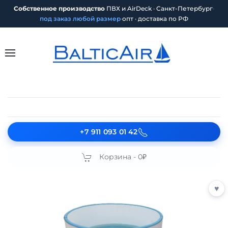
Собственное производство
ПВХ и AirDeck · Санкт-Петербург
·
под заказ любой размер
·
опт · доставка по РФ
+7 911 093 01 42
Корзина -
0₽
♥