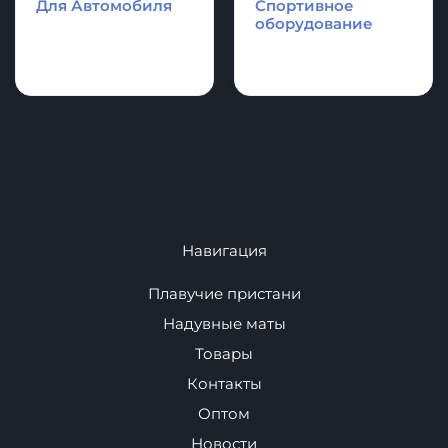
Надувные
Каяки - Рафты -
аттракционы и
Катамараны
аквапарки.
Для Автомобиля
Спортивное
оборудование