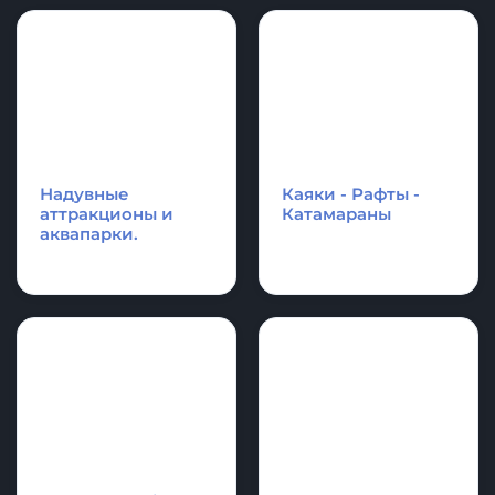
платформы и
акробатические
плоты для отдыха,
дорожки и
оборудование для
гимнастические
водной техники
маты
Аксессуары и
Спасательное
фурнитура для
оборудование
лодки и SupBoard
Cапборд