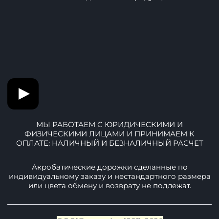
Адреса
Санкт-Петербург Офис: Ул. Маршала Говорова д. 37
Офис 353
Производство: Ул. Маршала Говорова 37
Контакты
Почта:
info@baltic-air.ru
Телефоны:
+7-911-093-01-42
+7-906-251-78-57
Фото и Видео нашей продукции