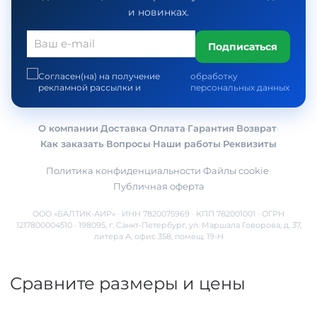
и новинках.
Подписаться
Согласен(на) на получение
обработку
рекламной рассылки и
персональных данных
О компании
·
Доставка
·
Оплата
·
Гарантия
·
Возврат
·
Как заказать
·
Вопросы
·
Наши работы
·
Реквизиты
Политика конфиденциальности
·
Файлы cookie
·
Публичная оферта
ООО «БАЛТИК-АИР» · ИНН 7820075969 · КПП 782001001 · ОГРН
1217800004510 · 198095, г. Санкт-Петербург, ул. Маршала Говорова, д. 37,
литера А, офис 358, помещ. 19-Н
Сравните размеры и цены