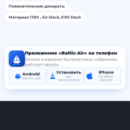
Пневматические домкраты
Материал ПВХ , Air-Deck, EVO Deck
Приложение «Baltic-Air» на телефон
Каталог в кармане: быстрый заказ, избранное,
работает офлайн
Установить
iPhone
Android
как
на экран
скачать .apk
приложение
«Домой»