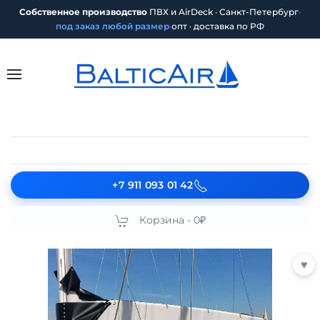
Собственное производство
ПВХ и AirDeck · Санкт-Петербург
·
под заказ любой размер
·
опт · доставка по РФ
+7 911 093 01 42
Корзина -
0₽
♥