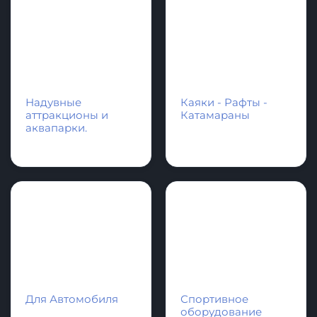
Аксессуары и
Спасательное
фурнитура для
оборудование
лодки и SupBoard
Cапборд
Надувные
Каяки - Рафты -
аттракционы и
Катамараны
аквапарки.