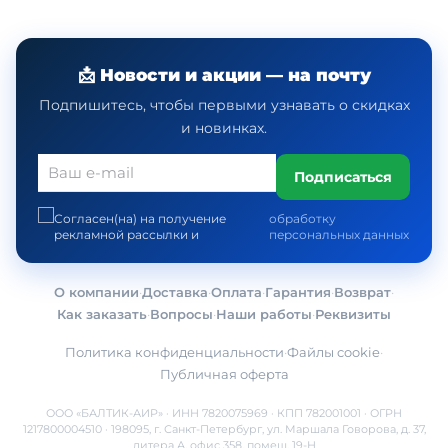
📩 Новости и акции — на почту
Подпишитесь, чтобы первыми узнавать о скидках
и новинках.
Подписаться
Согласен(на) на получение
обработку
рекламной рассылки и
персональных данных
О компании
·
Доставка
·
Оплата
·
Гарантия
·
Возврат
·
Как заказать
·
Вопросы
·
Наши работы
·
Реквизиты
Политика конфиденциальности
·
Файлы cookie
·
Публичная оферта
ООО «БАЛТИК-АИР» · ИНН 7820075969 · КПП 782001001 · ОГРН
1217800004510 · 198095, г. Санкт-Петербург, ул. Маршала Говорова, д. 37,
литера А, офис 358, помещ. 19-Н