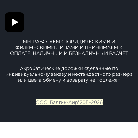
Производство: Ул. Маршала Говорова 37
Контакты
Почта:
info@baltic-air.ru
Телефоны:
+7-911-093-01-42
+7-906-251-78-57
Фото и Видео нашей продукции