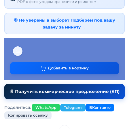
PDF с фото, уходом, хранением и ремонтом
🎯 Не уверены в выборе? Подберём под вашу
задачу за минуту →
⚖
Добавить в корзину
📄 Получить коммерческое предложение (КП)
Поделиться:
WhatsApp
Telegram
ВКонтакте
Копировать ссылку