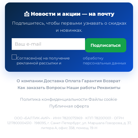
📩 Новости и акции — на почту
Подпишитесь, чтобы первыми узнавать о скидках
и новинках.
Подписаться
Согласен(на) на получение
обработку
рекламной рассылки и
персональных данных
О компании
·
Доставка
·
Оплата
·
Гарантия
·
Возврат
·
Как заказать
·
Вопросы
·
Наши работы
·
Реквизиты
Политика конфиденциальности
·
Файлы cookie
·
Публичная оферта
ООО «БАЛТИК-АИР» · ИНН 7820075969 · КПП 782001001 · ОГРН
1217800004510 · 198095, г. Санкт-Петербург, ул. Маршала Говорова, д. 37,
литера А, офис 358, помещ. 19-Н