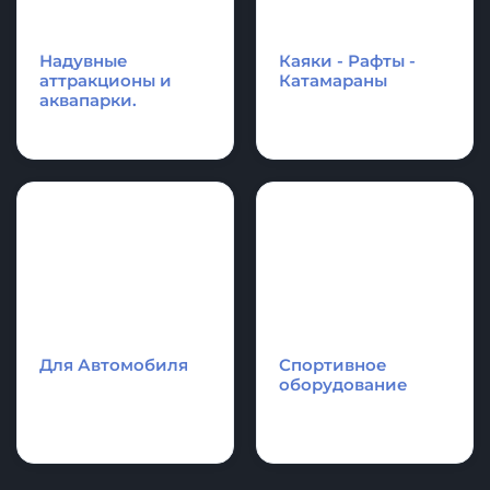
Аксессуары и
Спасательное
фурнитура для
оборудование
лодки и SupBoard
Cапборд
Надувные
Каяки - Рафты -
аттракционы и
Катамараны