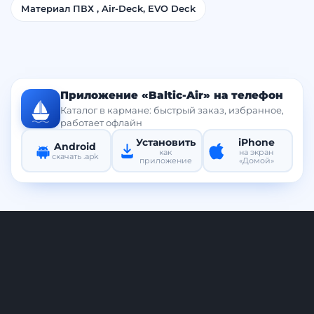
Материал ПВХ , Air-Deck, EVO Deck
Приложение «Baltic-Air» на телефон
Каталог в кармане: быстрый заказ, избранное,
работает офлайн
Установить
iPhone
Android
как
на экран
скачать .apk
приложение
«Домой»