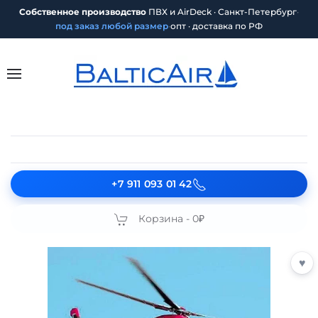
Собственное производство
ПВХ и AirDeck · Санкт-Петербург
·
под заказ любой размер
·
опт · доставка по РФ
+7 911 093 01 42
Корзина -
0₽
♥