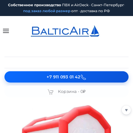
Собственное производство
ПВХ и AirDeck · Санкт-Петербург
·
под заказ любой размер
·
опт · доставка по РФ
+7 911 093 01 42
Корзина -
0₽
♥