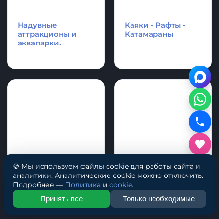
Аксессуары и
Спасательное
фурнитура для
оборудование
лодки и SupBoard
Cапборд
🍪 Мы используем файлы cookie для работы сайта и
аналитики. Аналитические cookie можно отключить.
Подробнее —
Политика
и
cookie
.
Надувные
Каяки - Рафты -
Принять все
Только необходимые
аттракционы и
Катамараны
аквапарки.