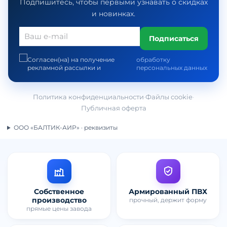
Подпишитесь, чтобы первыми узнавать о скидках
и новинках.
Подписаться
Согласен(на) на получение
обработку
рекламной рассылки и
персональных данных
Политика конфиденциальности
·
Файлы cookie
·
Публичная оферта
ООО «БАЛТИК-АИР» · реквизиты
Собственное
Армированный ПВХ
производство
прочный, держит форму
прямые цены завода