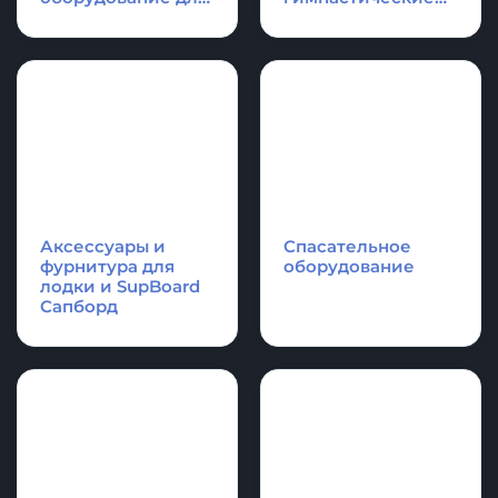
КАТЕГОРИИ ПРОДУКЦИИ
Надувные
Надувные
платформы и
акробатические
плоты для отдыха,
дорожки и
оборудование для
гимнастические
водной техники
маты