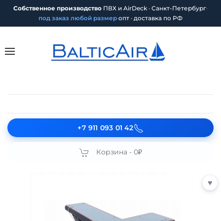
Собственное производство
ПВХ и AirDeck · Санкт-Петербург
·
под заказ любой размер
·
опт · доставка по РФ
+7 911 093 01 42
Корзина -
0₽
♥