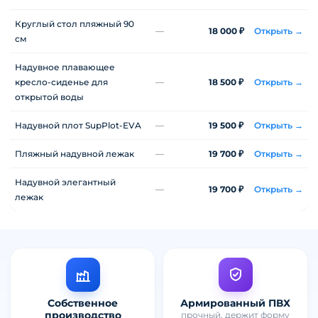
Круглый стол пляжный 90
—
18 000 ₽
Открыть →
см
Надувное плавающее
кресло-сиденье для
—
18 500 ₽
Открыть →
открытой воды
Надувной плот SupPlot-EVA
—
19 500 ₽
Открыть →
Пляжный надувной лежак
—
19 700 ₽
Открыть →
Надувной элегантный
—
19 700 ₽
Открыть →
лежак
Собственное
Армированный ПВХ
производство
прочный, держит форму