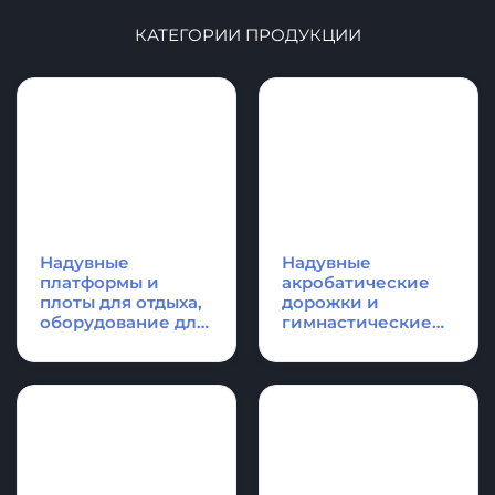
КАТЕГОРИИ ПРОДУКЦИИ
Надувные
Надувные
платформы и
акробатические
плоты для отдыха,
дорожки и
оборудование для
гимнастические
водной техники
маты