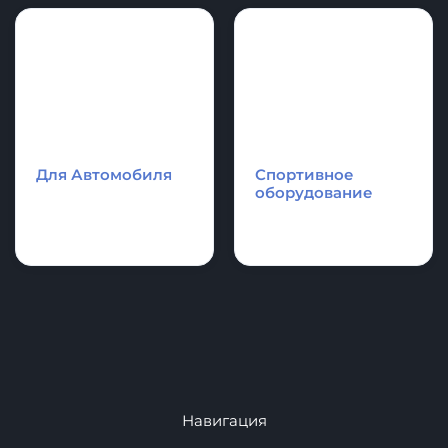
Надувные
Каяки - Рафты -
аттракционы и
Катамараны
аквапарки.
Для Автомобиля
Спортивное
оборудование