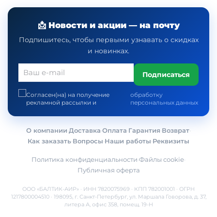
📩 Новости и акции — на почту
Подпишитесь, чтобы первыми узнавать о скидках
и новинках.
Подписаться
Согласен(на) на получение
обработку
рекламной рассылки и
персональных данных
О компании
·
Доставка
·
Оплата
·
Гарантия
·
Возврат
·
Как заказать
·
Вопросы
·
Наши работы
·
Реквизиты
Политика конфиденциальности
·
Файлы cookie
·
Публичная оферта
ООО «БАЛТИК-АИР» · ИНН 7820075969 · КПП 782001001 · ОГРН
1217800004510 · 198095, г. Санкт-Петербург, ул. Маршала Говорова, д. 37,
литера А, офис 358, помещ. 19-Н