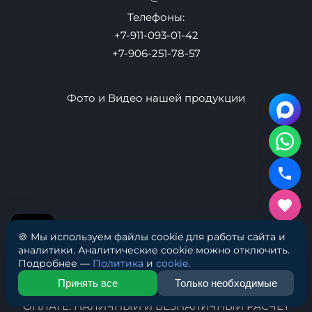
Товары
Контакты
Оптом
Новости
Как выбрать
Адреса
Санкт-Петербург Офис: Ул. Маршала Говорова д. 37
Офис 353
Производство: Ул. Маршала Говорова 37
🍪 Мы используем файлы cookie для работы сайта и
Контакты
аналитики. Аналитические cookie можно отключить.
Подробнее —
Политика
и
cookie
.
Почта:
info@baltic-air.ru
Принять все
Только необходимые
Телефоны: