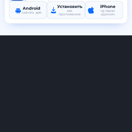
Установить
iPhone
Android
как
на экран
скачать .apk
приложение
«Домой»