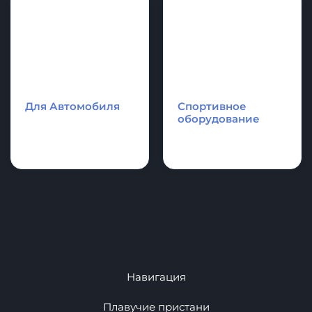
лодки и SupBoard
Cапборд
Надувные
Каяки - Рафты -
аттракционы и
Катамараны
аквапарки.