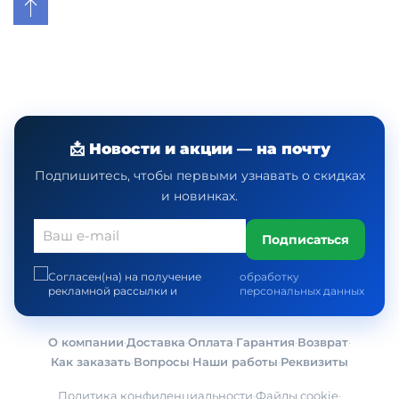
📩 Новости и акции — на почту
Подпишитесь, чтобы первыми узнавать о скидках
и новинках.
Подписаться
Согласен(на) на получение
обработку
рекламной рассылки и
персональных данных
О компании
·
Доставка
·
Оплата
·
Гарантия
·
Возврат
·
Как заказать
·
Вопросы
·
Наши работы
·
Реквизиты
Политика конфиденциальности
·
Файлы cookie
·