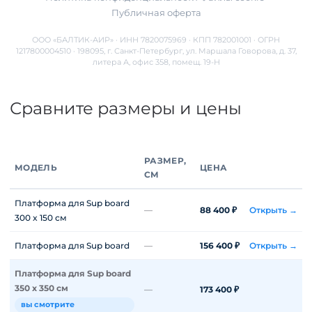
Публичная оферта
ООО «БАЛТИК-АИР» · ИНН 7820075969 · КПП 782001001 · ОГРН
1217800004510 · 198095, г. Санкт-Петербург, ул. Маршала Говорова, д. 37,
литера А, офис 358, помещ. 19-Н
Сравните размеры и цены
РАЗМЕР,
МОДЕЛЬ
ЦЕНА
СМ
Платформа для Sup board
—
88 400 ₽
Открыть →
300 x 150 см
Платформа для Sup board
—
156 400 ₽
Открыть →
Платформа для Sup board
350 х 350 см
—
173 400 ₽
вы смотрите