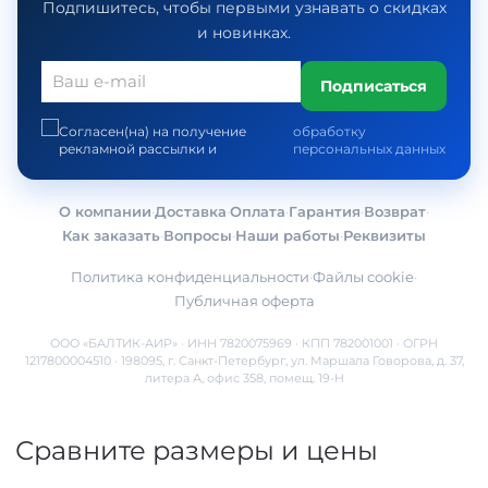
Подпишитесь, чтобы первыми узнавать о скидках
и новинках.
Подписаться
Согласен(на) на получение
обработку
рекламной рассылки и
персональных данных
О компании
·
Доставка
·
Оплата
·
Гарантия
·
Возврат
·
Как заказать
·
Вопросы
·
Наши работы
·
Реквизиты
Политика конфиденциальности
·
Файлы cookie
·
Публичная оферта
ООО «БАЛТИК-АИР» · ИНН 7820075969 · КПП 782001001 · ОГРН
1217800004510 · 198095, г. Санкт-Петербург, ул. Маршала Говорова, д. 37,
литера А, офис 358, помещ. 19-Н
Сравните размеры и цены