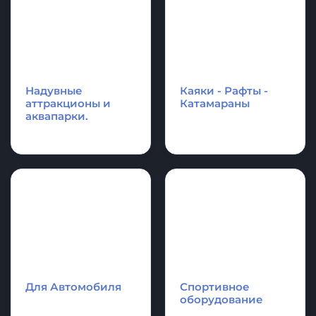
Аксессуары и
Спасательное
фурнитура для
оборудование
лодки и SupBoard
Cапборд
Надувные
Каяки - Рафты -
аттракционы и
Катамараны
аквапарки.