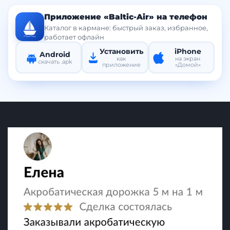
Приложение «Baltic-Air» на телефон
Каталог в кармане: быстрый заказ, избранное,
работает офлайн
Установить
iPhone
Android
как
на экран
скачать .apk
приложение
«Домой»