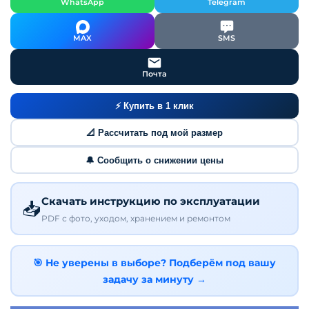
WhatsApp
Telegram
MAX
SMS
Почта
⚡ Купить в 1 клик
📐 Рассчитать под мой размер
🔔 Сообщить о снижении цены
Скачать инструкцию по эксплуатации
📥
PDF с фото, уходом, хранением и ремонтом
🎯 Не уверены в выборе? Подберём под вашу
задачу за минуту →