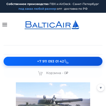
Собственное производство
ПВХ и AirDeck · Санкт-Петербург
·
под заказ любой размер
·
опт · доставка по РФ
+7 911 093 01 42
Корзина -
0₽
♥