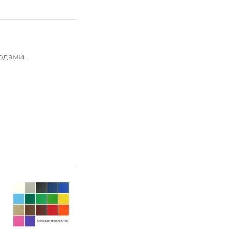
одами.