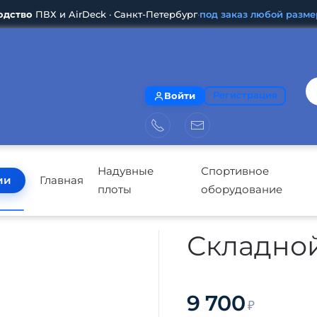
одство
ПВХ и AirDeck · Санкт-Петербург
·
под заказ любой разме
Войти
Регистрация
Надувные
Спортивное
ии
Главная
плоты
оборудование
Складной
9 700
₽