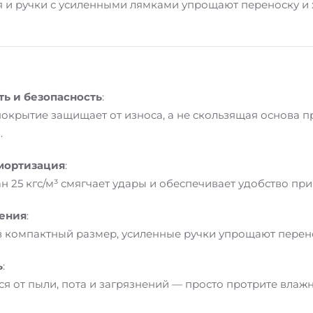
 и ручки с усиленными лямками упрощают переноску и 
ь и безопасность
:
окрытие защищает от износа, а не скользящая основа 
.
мортизация
:
 25 кгс/м³ смягчает удары и обеспечивает удобство при 
нения
:
в компактный размер, усиленные ручки упрощают перено
ь
:
я от пыли, пота и загрязнений — просто протрите влаж