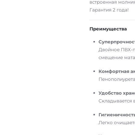
встроенная молния
Гарантия 2 года!
Преимущества
Суперпрочност
Двойное ПВХ-п
смещение мата
Комфортная а
Пенополиуретан
Удобство хра
Складывается 
Гигиеничност
Легко очищаетс