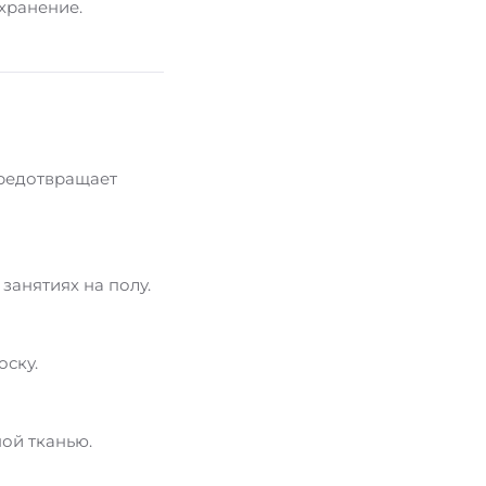
хранение.
предотвращает
занятиях на полу.
ску.
ной тканью.