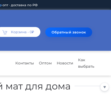
р
·
опт · доставка по РФ
Корзина -
0₽
Обратный звонок
Как
Контакты
Оптом
Новости
выбрать
 мат для дома
♥