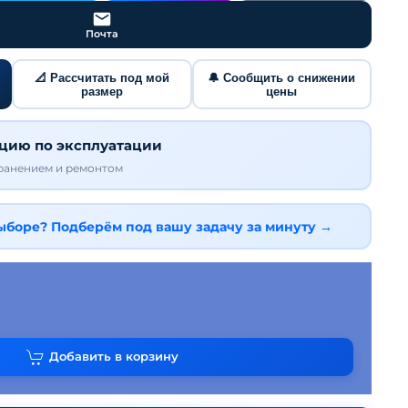
Почта
📐 Рассчитать под мой
🔔 Сообщить о снижении
размер
цены
кцию по эксплуатации
хранением и ремонтом
выборе? Подберём под вашу задачу за минуту →
Добавить в корзину