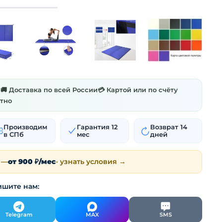
з
🚚 Доставка по всей России
💳 Картой или по счёту
атно
Производим
Гарантия 12
Возврат 14
в СПб
мес
дней
 —
от 900 ₽/мес
· узнать условия →
ишите нам:
Telegram
MAX
SMS