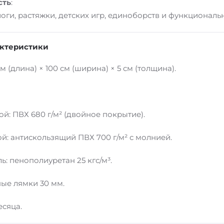
сть
:
оги, растяжки, детских игр, единоборств и функциональ
актеристики
см (длина) × 100 см (ширина) × 5 см (толщина).
ой: ПВХ 680 г/м² (двойное покрытие).
й: антискользящий ПВХ 700 г/м² с молнией.
ь: пенополиуретан 25 кгс/м³.
ные лямки 30 мм.
есяца.