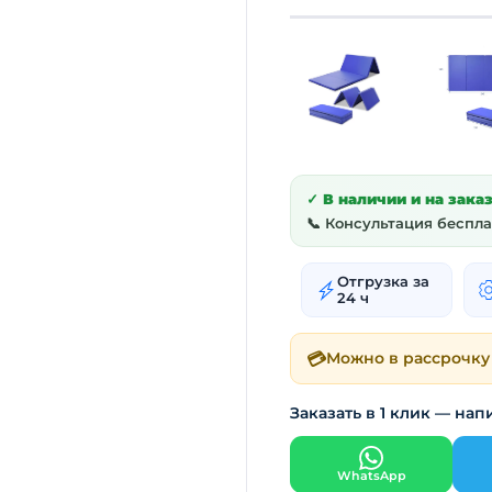
✓ В наличии и на зака
📞 Консультация беспл
Отгрузка за
24 ч
💳
Можно в рассрочку
Заказать в 1 клик — нап
WhatsApp