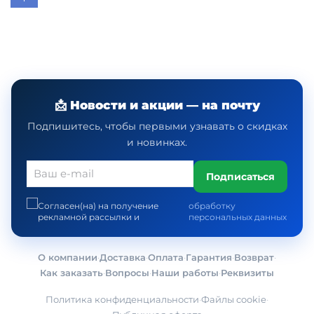
📩 Новости и акции — на почту
Подпишитесь, чтобы первыми узнавать о скидках
и новинках.
Подписаться
Согласен(на) на получение
обработку
рекламной рассылки и
персональных данных
О компании
·
Доставка
·
Оплата
·
Гарантия
·
Возврат
·
Как заказать
·
Вопросы
·
Наши работы
·
Реквизиты
Политика конфиденциальности
·
Файлы cookie
·