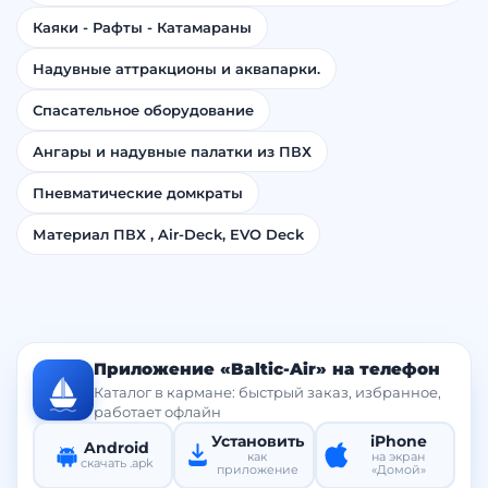
Каяки - Рафты - Катамараны
Надувные аттракционы и аквапарки.
Спасательное оборудование
Ангары и надувные палатки из ПВХ
Пневматические домкраты
Материал ПВХ , Air-Deck, EVO Deck
Приложение «Baltic-Air» на телефон
Каталог в кармане: быстрый заказ, избранное,
работает офлайн
Установить
iPhone
Android
как
на экран
скачать .apk
приложение
«Домой»