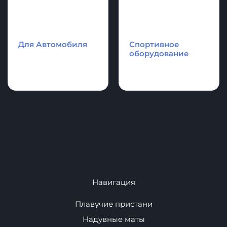
Надувные
Каяки - Рафты -
аттракционы и
Катамараны
аквапарки.
Для Автомобиля
Спортивное
оборудование