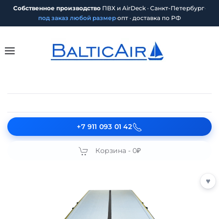
Собственное производство
ПВХ и AirDeck · Санкт-Петербург
·
под заказ любой размер
·
опт · доставка по РФ
+7 911 093 01 42
Корзина -
0₽
♥