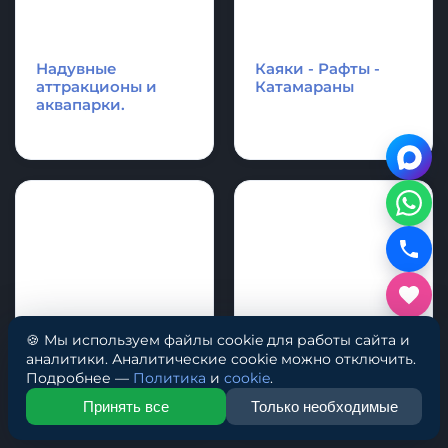
Аксессуары и
Спасательное
фурнитура для
оборудование
лодки и SupBoard
Cапборд
🍪 Мы используем файлы cookie для работы сайта и
аналитики. Аналитические cookie можно отключить.
Подробнее —
Политика
и
cookie
.
Принять все
Только необходимые
Надувные
Каяки - Рафты -