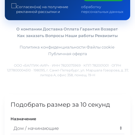
Подписаться
Согласен(на) на получение
обработку
рекламной рассылки и
персональных данных
О компании
·
Доставка
·
Оплата
·
Гарантия
·
Возврат
·
Как заказать
·
Вопросы
·
Наши работы
·
Реквизиты
Политика конфиденциальности
·
Файлы cookie
·
Публичная оферта
ООО «БАЛТИК-АИР» · ИНН 7820075969 · КПП 782001001 · ОГРН
1217800004510 · 198095, г. Санкт-Петербург, ул. Маршала Говорова, д. 37,
литера А, офис 358, помещ. 19-Н
Подобрать размер за 10 секунд