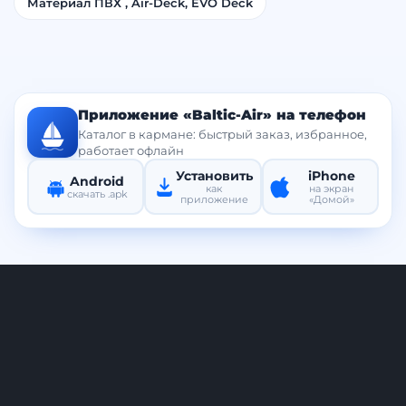
Пневматические домкраты
Материал ПВХ , Air-Deck, EVO Deck
Приложение «Baltic-Air» на телефон
Каталог в кармане: быстрый заказ, избранное,
работает офлайн
Установить
iPhone
Android
как
на экран
скачать .apk
приложение
«Домой»