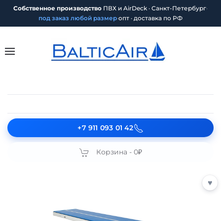
Собственное производство
ПВХ и AirDeck · Санкт-Петербург
·
под заказ любой размер
·
опт · доставка по РФ
+7 911 093 01 42
Корзина -
0₽
♥