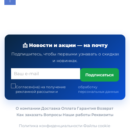
📩 Новости и акции — на почту
Подпишитесь, чтобы первыми узнавать о скидках
и новинках.
Подписаться
Согласен(на) на получение
обработку
рекламной рассылки и
персональных данных
О компании
·
Доставка
·
Оплата
·
Гарантия
·
Возврат
·
Как заказать
·
Вопросы
·
Наши работы
·
Реквизиты
Политика конфиденциальности
·
Файлы cookie
·