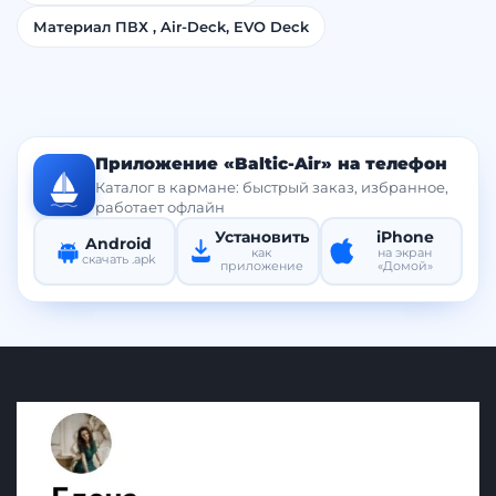
Материал ПВХ , Air-Deck, EVO Deck
Приложение «Baltic-Air» на телефон
Каталог в кармане: быстрый заказ, избранное,
работает офлайн
Установить
iPhone
Android
как
на экран
скачать .apk
приложение
«Домой»