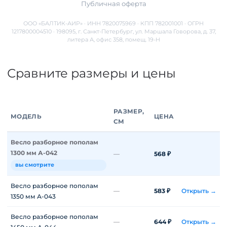
Публичная оферта
ООО «БАЛТИК-АИР» · ИНН 7820075969 · КПП 782001001 · ОГРН
1217800004510 · 198095, г. Санкт-Петербург, ул. Маршала Говорова, д. 37,
литера А, офис 358, помещ. 19-Н
Сравните размеры и цены
РАЗМЕР,
МОДЕЛЬ
ЦЕНА
СМ
Весло разборное пополам
1300 мм А-042
—
568 ₽
вы смотрите
Весло разборное пополам
—
583 ₽
Открыть →
1350 мм А-043
Весло разборное пополам
—
644 ₽
Открыть →