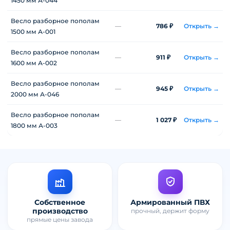
1450 мм А-044
Весло разборное пополам
—
786 ₽
Открыть →
1500 мм А-001
Весло разборное пополам
—
911 ₽
Открыть →
1600 мм А-002
Весло разборное пополам
—
945 ₽
Открыть →
2000 мм А-046
Весло разборное пополам
—
1 027 ₽
Открыть →
1800 мм А-003
Собственное
Армированный ПВХ
производство
прочный, держит форму
прямые цены завода