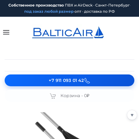
Собственное производство
ПВХ и AirDeck · Санкт-Петербург
·
под заказ любой размер
·
опт · доставка по РФ
+7 911 093 01 42
Корзина -
0₽
♥