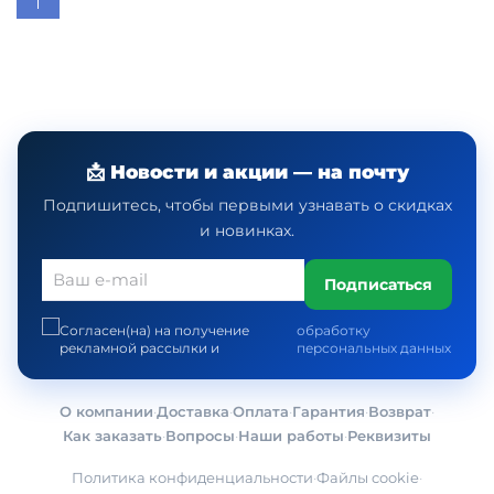
📩 Новости и акции — на почту
Подпишитесь, чтобы первыми узнавать о скидках
и новинках.
Подписаться
Согласен(на) на получение
обработку
рекламной рассылки и
персональных данных
О компании
·
Доставка
·
Оплата
·
Гарантия
·
Возврат
·
Как заказать
·
Вопросы
·
Наши работы
·
Реквизиты
Политика конфиденциальности
·
Файлы cookie
·