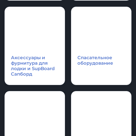
Надувные
Надувные
платформы и
акробатические
плоты для отдыха,
дорожки и
оборудование для
гимнастические
водной техники
маты
Аксессуары и
Спасательное
фурнитура для
оборудование
лодки и SupBoard
Cапборд