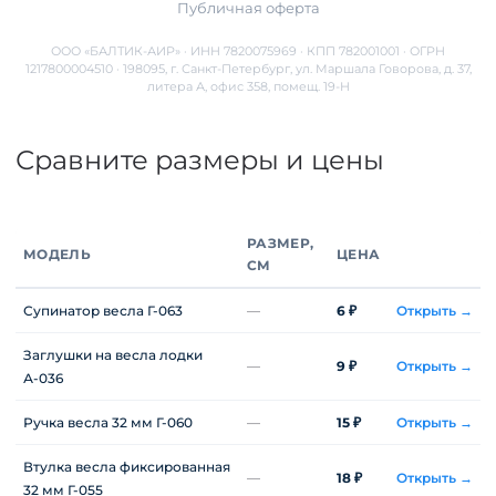
Публичная оферта
ООО «БАЛТИК-АИР» · ИНН 7820075969 · КПП 782001001 · ОГРН
1217800004510 · 198095, г. Санкт-Петербург, ул. Маршала Говорова, д. 37,
литера А, офис 358, помещ. 19-Н
Сравните размеры и цены
РАЗМЕР,
МОДЕЛЬ
ЦЕНА
СМ
Супинатор весла Г-063
—
6 ₽
Открыть →
Заглушки на весла лодки
—
9 ₽
Открыть →
А-036
Ручка весла 32 мм Г-060
—
15 ₽
Открыть →
Втулка весла фиксированная
—
18 ₽
Открыть →
32 мм Г-055