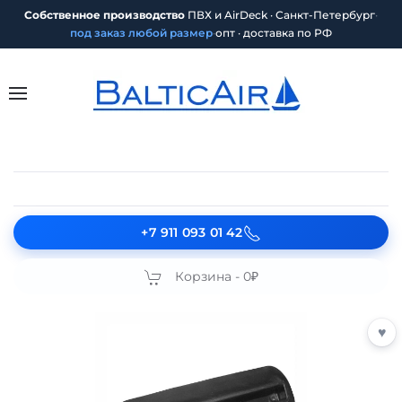
Собственное производство
ПВХ и AirDeck · Санкт-Петербург
·
под заказ любой размер
·
опт · доставка по РФ
+7 911 093 01 42
Корзина -
0₽
♥