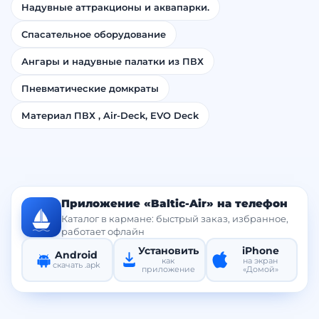
Надувные аттракционы и аквапарки.
Спасательное оборудование
Ангары и надувные палатки из ПВХ
Пневматические домкраты
Материал ПВХ , Air-Deck, EVO Deck
Приложение «Baltic-Air» на телефон
Каталог в кармане: быстрый заказ, избранное,
работает офлайн
Установить
iPhone
Android
как
на экран
скачать .apk
приложение
«Домой»