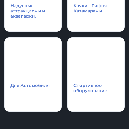
Надувные
Каяки - Рафты -
аттракционы и
Катамараны
аквапарки.
Для Автомобиля
Спортивное
оборудование