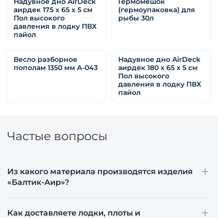
Надувное дно AirDeck
Гермомешок
аирдек 175 х 65 х 5 см
(гермоупаковка) для
Пол высокого
рыбы 30л
давления в лодку ПВХ
пайол
Весло разборное
Надувное дно AirDeck
пополам 1350 мм А-043
аирдек 180 х 65 х 5 см
Пол высокого
давления в лодку ПВХ
пайол
Частые вопросы
Из какого материала производятся изделия
«Балтик-Аир»?
Как доставляете лодки, плоты и