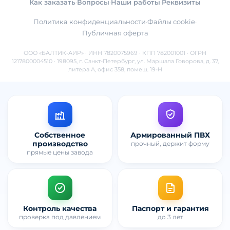
Как заказать
·
Вопросы
·
Наши работы
·
Реквизиты
Политика конфиденциальности
·
Файлы cookie
·
Публичная оферта
ООО «БАЛТИК-АИР» · ИНН 7820075969 · КПП 782001001 · ОГРН
1217800004510 · 198095, г. Санкт-Петербург, ул. Маршала Говорова, д. 37,
литера А, офис 358, помещ. 19-Н
Собственное
Армированный ПВХ
производство
прочный, держит форму
прямые цены завода
Контроль качества
Паспорт и гарантия
проверка под давлением
до 3 лет