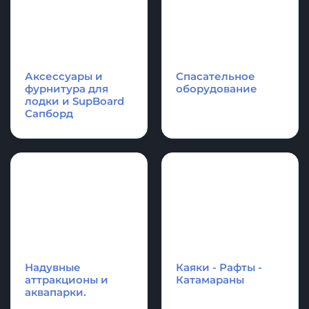
Надувные
Надувные
платформы и
акробатические
плоты для отдыха,
дорожки и
оборудование для
гимнастические
водной техники
маты
Аксессуары и
Спасательное
фурнитура для
оборудование
лодки и SupBoard