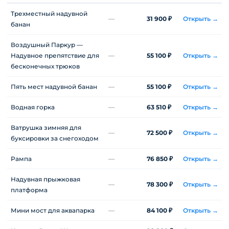
Трехместный надувной
—
31 900 ₽
Открыть →
банан
Воздушный Паркур —
Надувное препятствие для
—
55 100 ₽
Открыть →
бесконечных трюков
Пять мест надувной банан
—
55 100 ₽
Открыть →
Водная горка
—
63 510 ₽
Открыть →
Ватрушка зимняя для
—
72 500 ₽
Открыть →
буксировки за снегоходом
Рампа
—
76 850 ₽
Открыть →
Надувная прыжковая
—
78 300 ₽
Открыть →
платформа
Мини мост для аквапарка
—
84 100 ₽
Открыть →