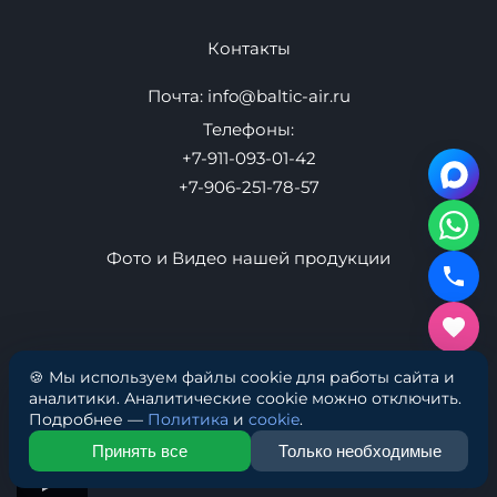
Оптом
Новости
Как выбрать
Адреса
Санкт-Петербург Офис: Ул. Маршала Говорова д. 37
Офис 353
Производство: Ул. Маршала Говорова 37
Контакты
🍪 Мы используем файлы cookie для работы сайта и
Почта:
info@baltic-air.ru
аналитики. Аналитические cookie можно отключить.
Подробнее —
Политика
и
cookie
.
Телефоны:
Принять все
Только необходимые
+7-911-093-01-42
+7-906-251-78-57