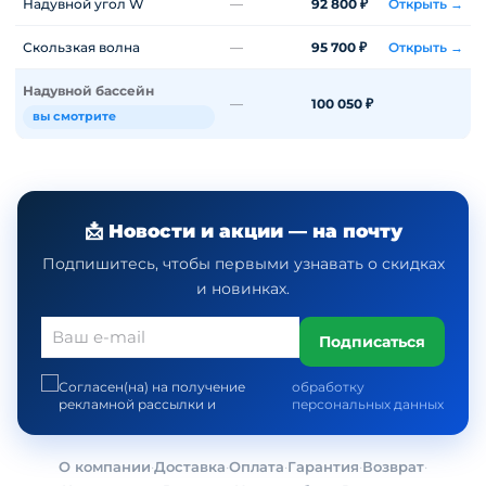
Надувной угол W
—
92 800 ₽
Открыть →
Скользкая волна
—
95 700 ₽
Открыть →
Надувной бассейн
—
100 050 ₽
вы смотрите
📩 Новости и акции — на почту
Подпишитесь, чтобы первыми узнавать о скидках
и новинках.
Подписаться
Согласен(на) на получение
обработку
рекламной рассылки и
персональных данных
О компании
·
Доставка
·
Оплата
·
Гарантия
·
Возврат
·