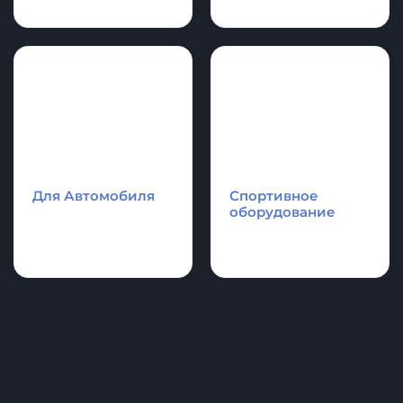
Cапборд
Надувные
Каяки - Рафты -
аттракционы и
Катамараны
аквапарки.