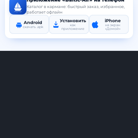
Каталог в кармане: быстрый заказ, избранное,
работает офлайн
Установить
iPhone
Android
как
на экран
скачать .apk
приложение
«Домой»