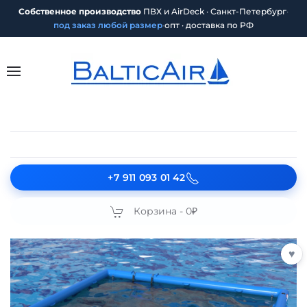
Собственное производство
ПВХ и AirDeck · Санкт-Петербург
·
под заказ любой размер
·
опт · доставка по РФ
+7 911 093 01 42
Корзина -
0₽
♥